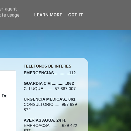
ser-agent
rate usage
LEARN MORE
GOT IT
TELÉFONOS DE INTERES
EMERGENCIAS.............112
GUARDIA CIVIL...........062
C. LUQUE..........57 667 007
 Dr.
URGENCIA MEDICAS.. 061
CONSULTORIO.......957 699
872
AVERÍAS AGUA. 24 H.
EMPROACSA ..........629 422
837