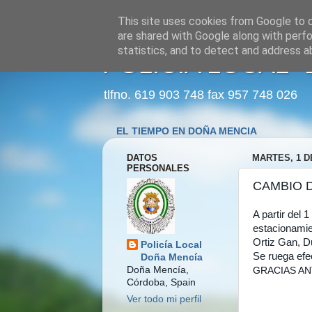
This site uses cookies from Google to de
are shared with Google along with perfo
statistics, and to detect and address a
POLICÍA LOCAL 
tlfno. 619 903 748 fax 957 748 026
EL TIEMPO EN DOÑA MENCIA
DATOS
MARTES, 1 D
PERSONALES
CAMBIO 
A partir del
estacionamie
Ortiz Gan, D
Policía Local
Se ruega efec
Doña Mencía
Doña Mencía,
GRACIAS AN
Córdoba, Spain
Ver todo mi perfil