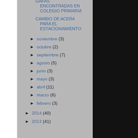
GAFAS
ENCONTRADAS EN
COLEGIO PRIMARIA
CAMBIO DE ACERA
PARA EL
ESTACIONAMIENTO
►
noviembre
(3)
►
octubre
(2)
►
septiembre
(7)
►
agosto
(5)
►
junio
(3)
►
mayo
(3)
►
abril
(11)
►
marzo
(6)
►
febrero
(3)
►
2014
(40)
►
2013
(41)