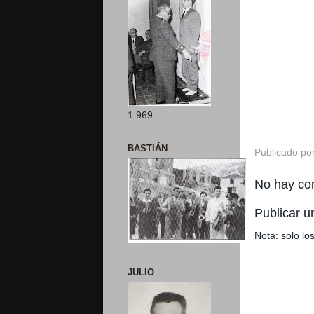
1.969
BASTIÁN
Publicado po
No hay co
Publicar u
Nota: solo l
JULIO