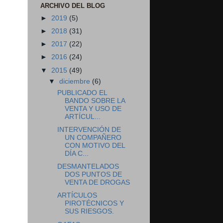
ARCHIVO DEL BLOG
►
2019
(5)
►
2018
(31)
►
2017
(22)
►
2016
(24)
▼
2015
(49)
▼
diciembre
(6)
PUBLICADO EL
BANDO SOBRE LA
VENTA Y USO DE
ARTÍCUL...
INTERVENCIÓN DE
UN COMPAÑERO
CON MOTIVO DEL
DÍA C...
DESMANTELADOS
DOS PUNTOS DE
VENTA DE DROGAS
ARTÍCULOS
PIROTÉCNICOS Y
SUS RIESGOS.