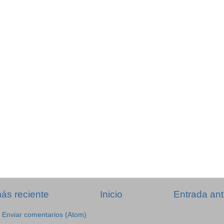
ás reciente
Inicio
Entrada ant
:
Enviar comentarios (Atom)