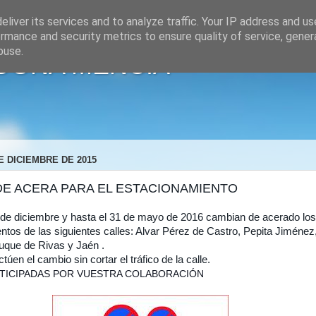
liver its services and to analyze traffic. Your IP address and u
rmance and security metrics to ensure quality of service, gene
buse.
"DOÑA MENCÍA"
E DICIEMBRE DE 2015
DE ACERA PARA EL ESTACIONAMIENTO
 1 de diciembre y hasta el 31 de mayo de 2016 cambian de acerado los
ntos de las siguientes calles: Alvar Pérez de Castro, Pepita Jiménez,
uque de Rivas y Jaén .
túen el cambio sin cortar el tráfico de la calle.
TICIPADAS POR VUESTRA COLABORACIÓN