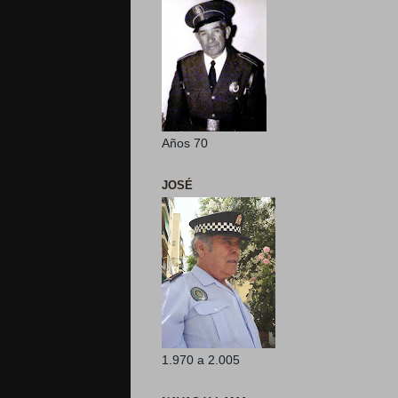
Años 70
JOSÉ
1.970 a 2.005