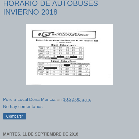
HORARIO DE AUTOBUSES
INVIERNO 2018
Policía Local Doña Mencía
en
10:22:00 a. m.
No hay comentarios:
Compartir
MARTES, 11 DE SEPTIEMBRE DE 2018