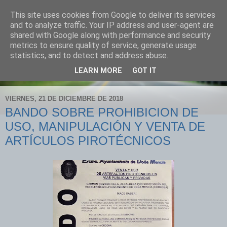
This site uses cookies from Google to deliver its services
POLICÍA LOCAL "DOÑA
and to analyze traffic. Your IP address and user-agent are
shared with Google along with performance and security
MENCÍA"
metrics to ensure quality of service, generate usage
statistics, and to detect and address abuse.
tlfno. 619 903 748 fax 957 748 026
LEARN MORE
GOT IT
VIERNES, 21 DE DICIEMBRE DE 2018
BANDO SOBRE PROHIBICION DE
USO, MANIPULACIÓN Y VENTA DE
ARTÍCULOS PIROTÉCNICOS