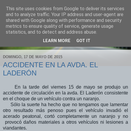
This site uses cookies from Google to deliver its services
POLICÍA LOCAL "DOÑA
and to analyze traffic. Your IP address and user-agent are
shared with Google along with performance and security
MENCÍA"
metrics to ensure quality of service, generate usage
statistics, and to detect and address abuse.
tlfno. 619 903 748 fax 957 748 026
LEARN MORE
GOT IT
DOMINGO, 17 DE MAYO DE 2015
ACCIDENTE EN LA AVDA. EL
LADERÓN
En la tarde del viernes 15 de mayo se produjo un
accidente de circulación en la avda. El Laderón consistente
en el choque de un vehículo contra un naranjo.
Sólo la suerte ha hecho que no tengamos que lamentar
otro resultado más penoso pues el vehículo invadió el
acerado peatonal, cortó completamente un naranjo y no
provocó daños materiales a otros vehículos ni lesiones a
viandantes.