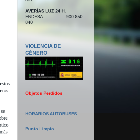
AVERÍAS LUZ 24 H
.
ENDESA ..................900 850
840
VIOLENCIA DE
GÉNERO
estos
eros
Objetos Perdidos
 se
HORARIOS AUTOBUSES
obre
ntico
Punto Limpio
 más