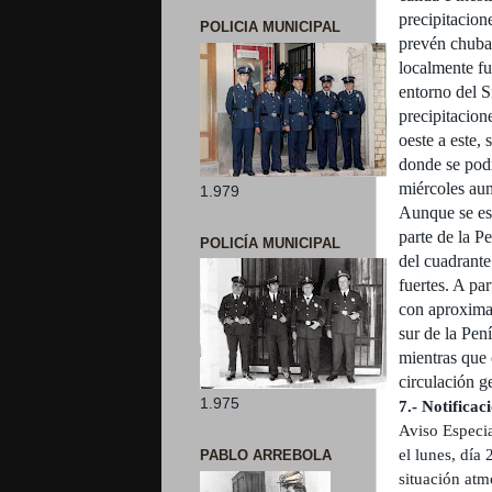
precipitacion
POLICIA MUNICIPAL
prevén chubas
localmente fu
entorno del S
precipitacion
oeste a este, 
donde se pod
miércoles aum
1.979
Aunque se es
parte
de la Pe
POLICÍA MUNICIPAL
del cuadrante
fuertes.
A part
con
aproximad
sur de la
Pení
mientras que 
circulación g
1.975
7.- Notificac
Aviso Especi
el lunes, día
PABLO ARREBOLA
situación atm