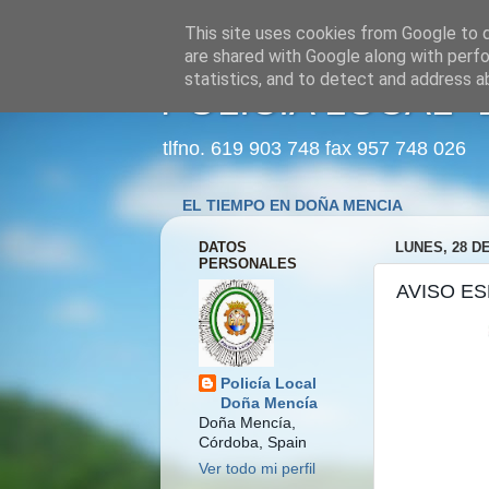
This site uses cookies from Google to de
are shared with Google along with perfo
statistics, and to detect and address a
POLICÍA LOCAL 
tlfno. 619 903 748 fax 957 748 026
EL TIEMPO EN DOÑA MENCIA
DATOS
LUNES, 28 D
PERSONALES
AVISO E
Policía Local
Doña Mencía
Doña Mencía,
Córdoba, Spain
Ver todo mi perfil