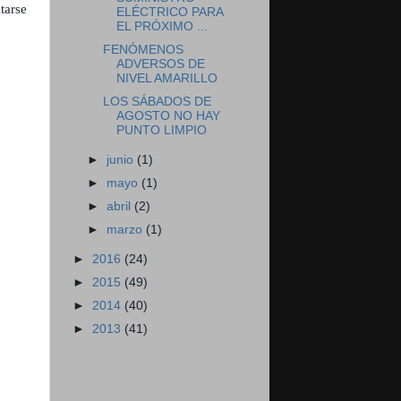
tarse
ELÉCTRICO PARA
EL PRÓXIMO ...
FENÓMENOS
ADVERSOS DE
NIVEL AMARILLO
LOS SÁBADOS DE
AGOSTO NO HAY
PUNTO LIMPIO
►
junio
(1)
►
mayo
(1)
►
abril
(2)
►
marzo
(1)
►
2016
(24)
►
2015
(49)
►
2014
(40)
►
2013
(41)