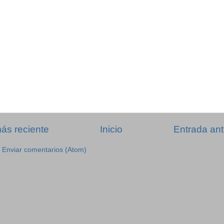
ás reciente
Inicio
Entrada ant
:
Enviar comentarios (Atom)