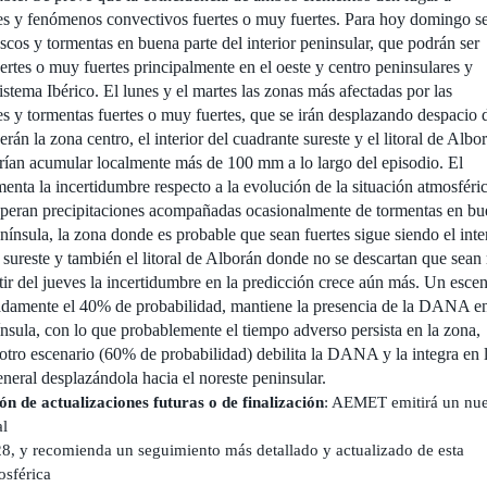
es y fenómenos convectivos fuertes o muy fuertes.
Para hoy domingo s
cos y tormentas en buena parte del interior peninsular, que
podrán ser
ertes o muy fuertes principalmente en el oeste y centro peninsulares y
istema Ibérico.
El lunes y el martes las zonas más afectadas por las
es y tormentas fuertes o muy
fuertes, que se irán desplazando despacio 
serán la zona centro, el interior del
cuadrante sureste y el litoral de Albo
rían acumular localmente más de 100 mm
a lo largo del episodio.
El
enta la incertidumbre respecto a la evolución de la situación atmosféric
peran precipitaciones acompañadas ocasionalmente de tormentas en bu
nínsula, la zona donde es probable que sean fuertes sigue siendo el inte
sureste y también el litoral de Alborán donde no se descartan que sea
ir del jueves la incertidumbre en la predicción crece aún más. Un escen
amente el 40% de probabilidad, mantiene la presencia de la DANA en
nsula, con lo que probablemente el tiempo adverso persista en la zona,
otro
escenario (60% de probabilidad) debilita la DANA y la integra en 
eneral
desplazándola hacia el noreste peninsular.
ión de actualizaciones futuras o de finalización
: AEMET emitirá un nu
al
 28, y recomienda un seguimiento más detallado y actualizado de esta
osférica