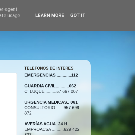
ser-agent
rate usage
LEARN MORE
GOT IT
TELÉFONOS DE INTERES
EMERGENCIAS.............112
GUARDIA CIVIL...........062
C. LUQUE..........57 667 007
URGENCIA MEDICAS.. 061
CONSULTORIO.......957 699
872
AVERÍAS AGUA. 24 H.
EMPROACSA ..........629 422
837