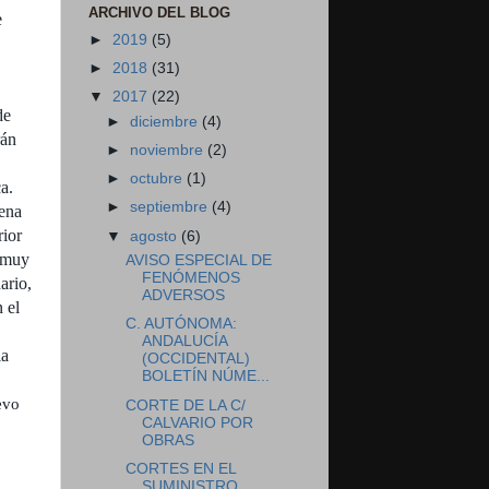
ARCHIVO DEL BLOG
e
►
2019
(5)
►
2018
(31)
▼
2017
(22)
de
►
diciembre
(4)
rán
►
noviembre
(2)
►
octubre
(1)
a.
►
septiembre
(4)
ena
rior
▼
agosto
(6)
n muy
AVISO ESPECIAL DE
FENÓMENOS
ario,
ADVERSOS
 el
C. AUTÓNOMA:
ANDALUCÍA
la
(OCCIDENTAL)
BOLETÍN NÚME...
evo
CORTE DE LA C/
CALVARIO POR
OBRAS
CORTES EN EL
SUMINISTRO