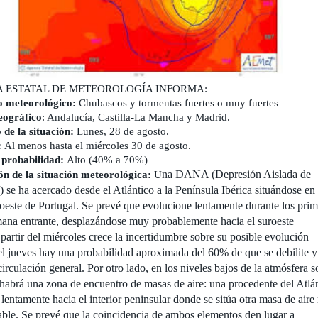
A ESTATAL DE METEOROLOGÍA INFORMA:
o meteorológico:
Chubascos y tormentas fuertes o muy fuertes
eográfico
: Andalucía, Castilla-La Mancha y Madrid.
 de la situación:
Lunes, 28 de agosto.
:
Al menos hasta el miércoles 30 de agosto.
 probabilidad:
Alto (40% a 70%)
na DANA (Depresión Aislada de
ión de la situación meteorológica:
U
) se
ha acercado desde el Atlántico a la Península Ibérica situándose en 
oeste de
Portugal. Se prevé que evolucione lentamente durante los prim
mana entrante,
desplazándose muy probablemente hacia el suroeste
partir del miércoles crece la
incertidumbre sobre su posible evolución
el jueves hay una probabilidad aproximada
del 60% de que se debilite y
circulación general. Por otro lado, en los niveles
bajos de la atmósfera s
 habrá una zona de encuentro de masas de aire: una
procedente del Atlá
lentamente hacia el interior peninsular donde se sitúa otra
masa de aire
table. Se prevé que la coincidencia de ambos elementos den lugar
a