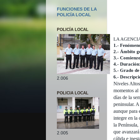
FUNCIONES DE LA
POLICÍA LOCAL
POLICÍA LOCAL
LA AGENCI
1.- Fenómen
2.- Ámbito g
3.- Comienzo
4.- Duración
5.- Grado de
6.- Descripc
2.006
Niveles Altos
momentos al 
POLICIA LOCAL
días de la se
peninsular. A 
aunque para 
integre en la 
la Península,
que avanzará 
2.005
cálida e ines