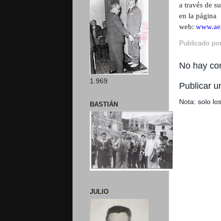
a través de s
en la página
web:
www.ae
Publicado po
No hay co
1.969
Publicar u
Nota: solo l
BASTIÁN
JULIO