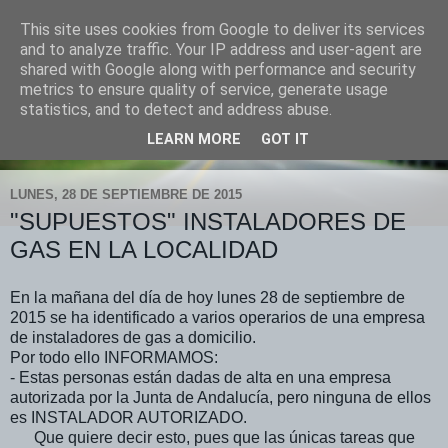
This site uses cookies from Google to deliver its services
POLICÍA LOCAL "DOÑA
and to analyze traffic. Your IP address and user-agent are
shared with Google along with performance and security
MENCÍA"
metrics to ensure quality of service, generate usage
statistics, and to detect and address abuse.
tlfno. 619 903 748 fax 957 748 026
LEARN MORE
GOT IT
LUNES, 28 DE SEPTIEMBRE DE 2015
"SUPUESTOS" INSTALADORES DE
GAS EN LA LOCALIDAD
En la mañana del día de hoy lunes 28 de septiembre de
2015 se ha identificado a varios operarios de una empresa
de instaladores de gas a domicilio.
Por todo ello INFORMAMOS:
- Estas personas están dadas de alta en una empresa
autorizada por la Junta de Andalucía, pero ninguna de ellos
es INSTALADOR AUTORIZADO.
Que quiere decir esto, pues que las únicas tareas que